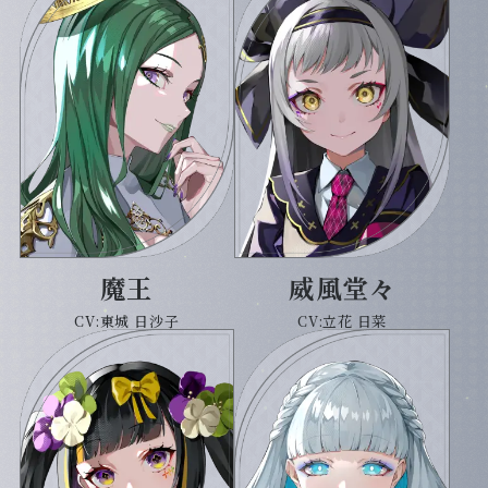
魔王
威風堂々
CV:東城 日沙子
CV:立花 日菜