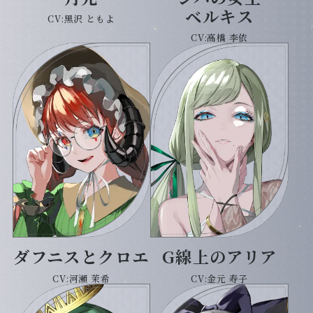
ベルキス
CV:黒沢 ともよ
CV:高橋 李依
ダフニスとクロエ
G線上のアリア
CV:河瀬 茉希
CV:金元 寿子