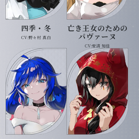
四季・冬
亡き王女のための
パヴァーヌ
CV:野々村 真白
CV:安済 知佳