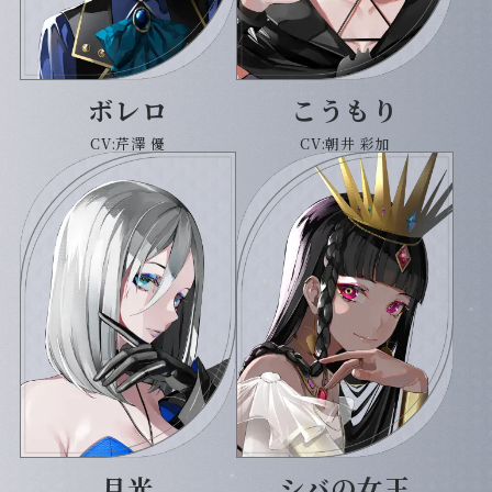
ボレロ
こうもり
CV:芹澤 優
CV:朝井 彩加
月光
シバの女王