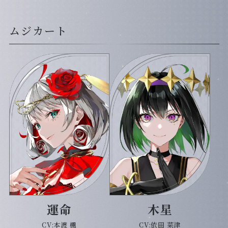
Special
ムジカート
運命
木星
CV:本渡 楓
CV:依田 菜津