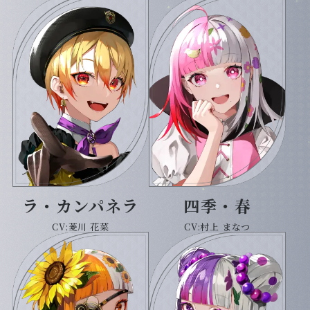
ラ・カンパネラ
四季・春
CV:菱川 花菜
CV:村上 まなつ