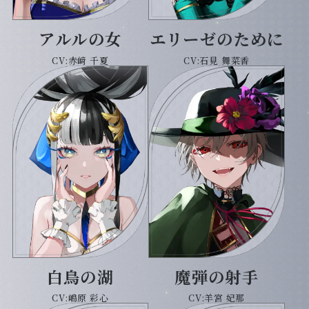
アルルの女
エリーゼのために
CV:赤﨑 千夏
CV:石見 舞菜香
白鳥の湖
魔弾の射手
CV:嶋原 彩心
CV:羊宮 妃那