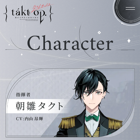
Home
News
Introduction
System
Character
Staff/Cast
Products
Gallery