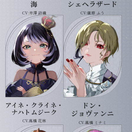
海
シェヘラザード
CV:井澤 詩織
CV:廣原 ふう
ドン・
アイネ・クライネ・
ナハトムジーク
ジョヴァンニ
CV.高橋 花林
CV.髙橋 ミナミ