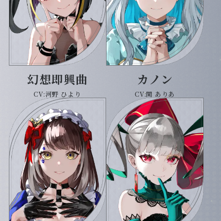
幻想即興曲
カノン
CV:河野 ひより
CV:関 ありあ