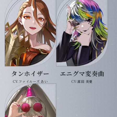
タンホイザー
エニグマ変奏曲
CV.ファイルーズ あい
CV:富田 美憂