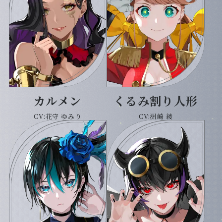
カルメン
くるみ割り人形
CV:花守 ゆみり
CV:洲崎 綾