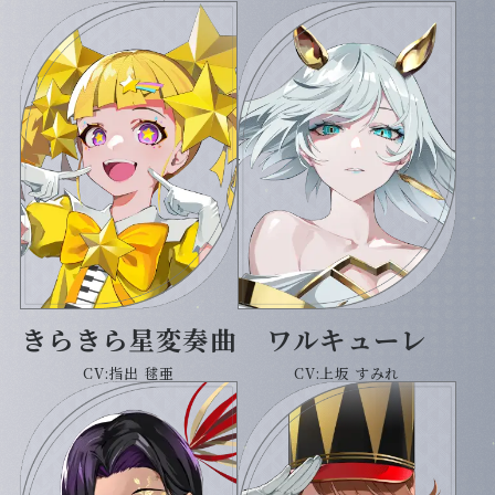
きらきら星変奏曲
ワルキューレ
CV:指出 毬亜
CV:上坂 すみれ