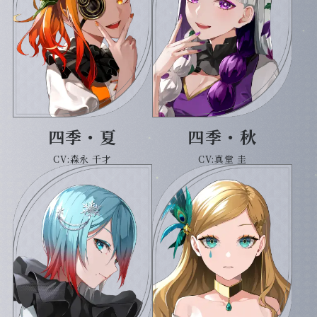
四季・夏
四季・秋
CV:森永 千才
CV:真堂 圭