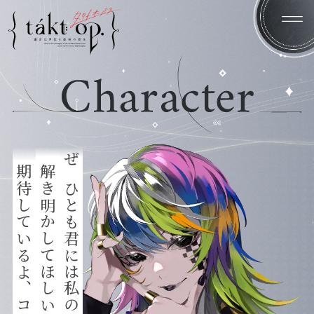
Home
News
期待しているよ、コンダクター君。
解き明かしてほしい。
ぜひとも君には私の謎を
Introduction
System
Character
Staff/Cast
Products
Gallery