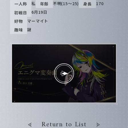
私
不明(15～25)
170
一人称
年齢
身長
6月19日
初戦日
マーマイト
好物
謎
趣味
Return to List