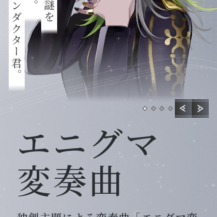
Special
エニグマ
変奏曲
独創主題による変奏曲「エニグマ変