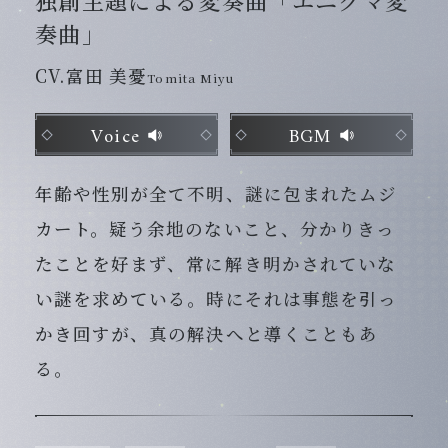
奏曲」
CV.富田 美憂
Tomita Miyu
Voice
BGM
年齢や性別が全て不明、謎に包まれたムジ
カート。疑う余地のないこと、分かりきっ
たことを好まず、常に解き明かされていな
い謎を求めている。時にそれは事態を引っ
かき回すが、真の解決へと導くこともあ
る。