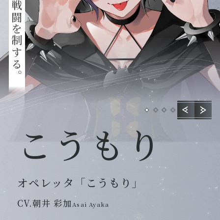
Special
こうもり
オペレッタ「こうもり」
CV.朝井 彩加
Asai Ayaka