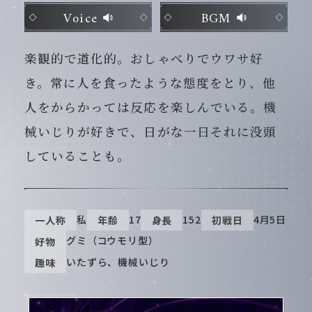
Voice
BGM
楽観的で道化的。おしゃべりでウワサ好
き。常に人を食ったような態度をとり、他
人をからかっては反応を楽しんでいる。機
械いじりが好きで、日がな一日それに没頭
していることも。
私
17
152
4月5日
一人称
年齢
身長
初戦日
グミ（コウモリ型）
好物
いたずら、機械いじり
趣味