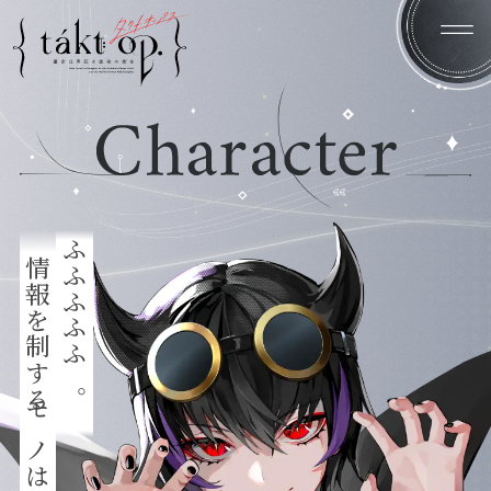
Home
News
情報を制するモノは戦闘を制する。
ふふふふふ。
Introduction
System
Character
Staff/Cast
Products
Gallery