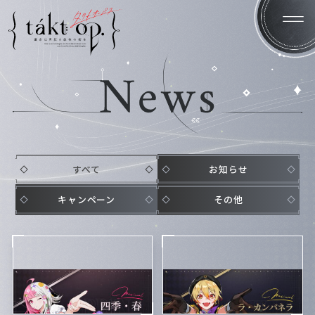
Home
News
すべて
お知らせ
Introduction
System
キャンペーン
その他
Character
Staff/Cast
Products
Gallery