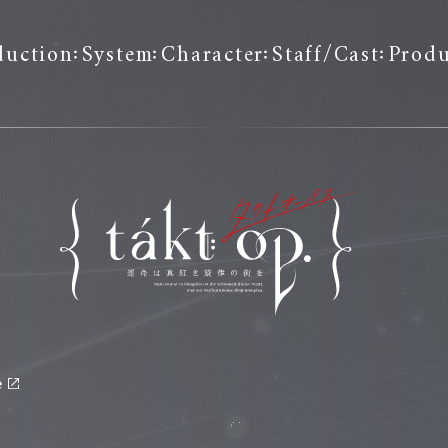
duction
System
Character
Staff/Cast
Produ
e