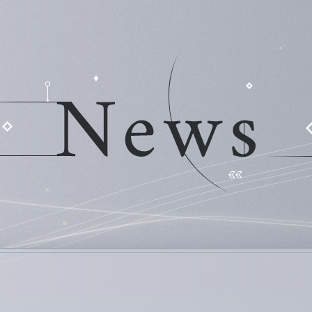
News
Introducti
Staff/Cast
Products