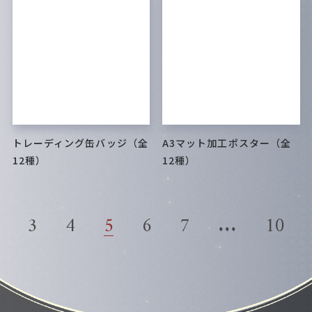
トレーディング缶バッジ（全
A3マット加工ポスター（全
12種）
12種）
3
4
5
6
7
...
10