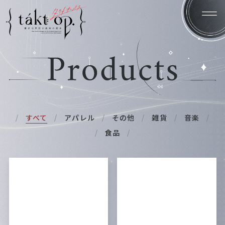
Home
News
すべて
アパレル
その他
雑貨
音楽
食品
Introduction
System
Character
Staff/Cast
Products
Gallery