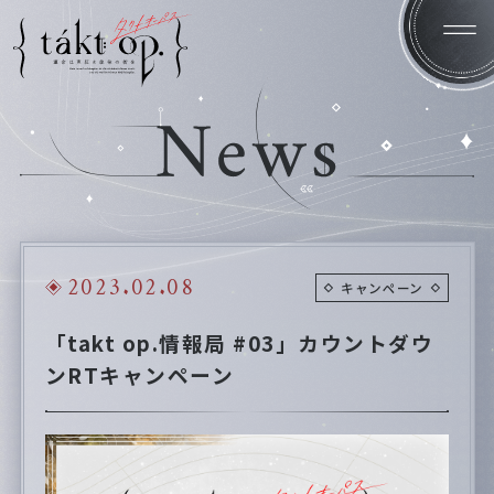
Home
News
2023.02.08
キャンペーン
Introduction
System
「takt op.情報局 #03」カウントダウ
Character
Staff/Cast
ンRTキャンペーン
Products
Gallery