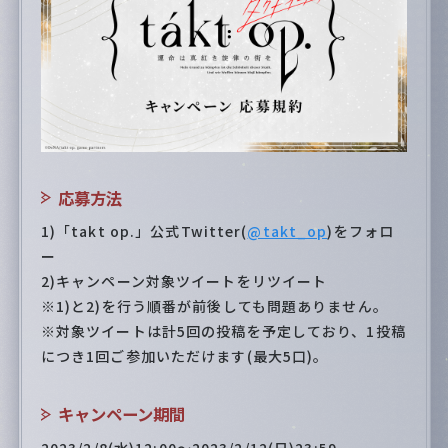
Special
応募方法
1)「takt op.」公式Twitter(
@takt_op
)をフォロ
ー
2)キャンペーン対象ツイートをリツイート
※1)と2)を行う順番が前後しても問題ありません。
※対象ツイートは計5回の投稿を予定しており、1投稿
につき1回ご参加いただけます(最大5口)。
キャンペーン期間
2023/2/8(水)12:00〜2023/2/12(日)23:59